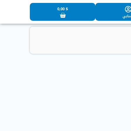
0,00
$
ابي