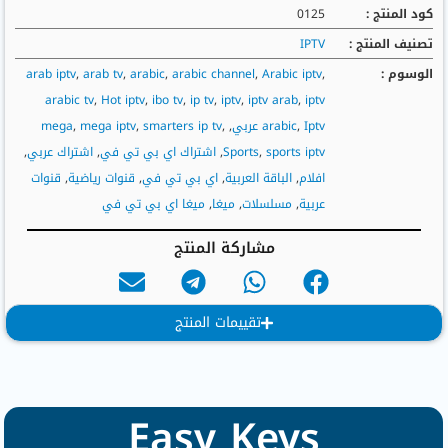
كود المنتج :
0125
تصنيف المنتج :
IPTV
الوسوم :
,
Arabic iptv
,
arabic channel
,
arabic
,
arab tv
,
arab iptv
arabic tv
,
Hot iptv
,
ibo tv
,
ip tv
,
iptv
,
iptv arab
,
iptv
Iptv عربي
,
arabic
,
,
smarters ip tv
,
mega iptv
,
mega
sports iptv
,
Sports
,
اشتراك اي بي تي في
,
اشتراك عربي
,
افلام
,
الباقة العربية
,
اي بي تي في
,
قنوات رياضية
,
قنوات
عربية
,
مسلسلات
,
ميغا
,
ميغا اي بي تي في
مشاركة المنتج
تقييمات المنتج
Easy Keys