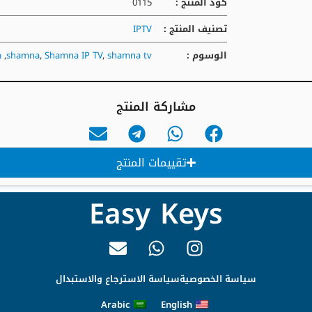
كود المنتج :
0115
تصنيف المنتج :
IPTV
الوسوم :
shamna tv
,
Shamna IP TV
,
shamna
,
ش
مشاركة المنتج
تقييمات المنتج
Easy Keys
سياسة الخصوصية
سياسة الاسترجاع والاستبدال
Arabic
English